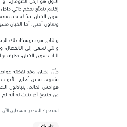
الأول هو أرض الصومال، أو 
إقليم يتمتّع بحكم ذاتي داخل 
سوى الكيان يمدّ له يده ويم
وتعاون أمني، أما الكيان فس
والثاني هو صربسكا؛ تلك الجم
والتي تسعى إلى الانفصال، وت
الباب سوى الكيان، يعترف بها 
كأنّ الكيان، وقد لفظته عواصم
يشبهه. فحين تُغلق الأبواب 
هوامش العالم، يتبادلون الاعت
عن منبوذٍ آخر يثبت له أنه لم يبق
المصدر / المصدر: فلسطين الآن
#إسرائيل