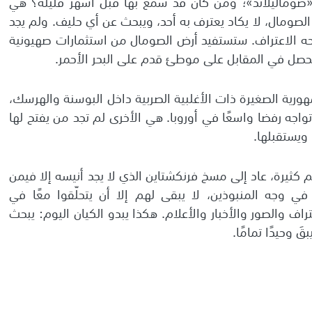
«صوماليلاند»؛ ومن كان قد سمع بها قبل أشهر قليلة؟ هي
الصومال، لا يكاد يعترف به أحد، ويبحث عن أي حليف. ولم يجد
نحه الاعتراف. ستستفيد أرض الصومال من استثمارات صهيونية
يحصل في المقابل على موطئ قدم على البحر الأحمر.
هورية الصغيرة ذات الأغلبية الصربية داخل البوسنة والهرسك،
واجه رفضا واسعًا في أوروبا. هي الأخرى لم تجد من يفتح لها
ويستقبلها.
 كثيرة، عاد إلى مسخ فرنكشتاين الذي لا يجد أنيسه إلا فيمن
في وجه المنبوذين، لا يبقى لهم إلا أن يتحلّقوا معًا في
راف والصور والأخبار والأعلام. هكذا يبدو الكيان اليوم: يبحث
َ وحيدًا تمامًا.