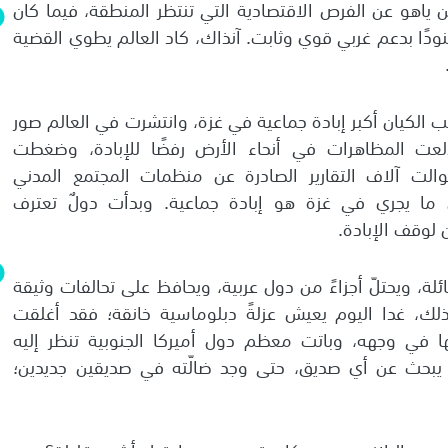
ن ياهو عن الفرص الاقتصادية التي تنتظر المنطقة، فيما كان
نودًا بدعم غربي قوي وثابت. آنذاك، كاد العالم يطوي القضية
 الكيان أكبر إبادة جماعية في غزة، وانتشرت في العالم صور
عت المظاهرات في أنحاء الأرض رفضًا للإبادة، وضغطت
الت آلاف التقارير الصادرة عن منظمات المجتمع المدني
ن ما يجري في غزة هو إبادة جماعية. وبدأت دولٌ تعترف
لوقف الإبادة.
ئلة، ويحتلّ أجزاءً من دول عربية، ويحافظ على تحالفات وثيقة
ذلك، غدا اليوم يعيش عزلةً دبلوماسية خانقة؛ فقد أغلقت
ها في وجهه، وباتت معظم دول أميركا الجنوبية تنظر إليه
 يبحث عن أي صديق، حتى وجد ضالّته في صديقين جديدين؛