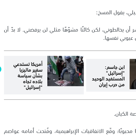
يلي، يقول المسخ:
ر أن يخالطوني، لكن كائنًا مشوّهًا مثلي لن يرفضني. لا بدّ أن
عيوبي نفسها.
أمريكا تستدعي
ابن جاسم:
سفير ماليزيا
"إسرائيل"
بشأن سياسة
المستفيد الوحيد
بلاده تجاه
من حرب إيران
"إسرائيل"
ة الكيان.
محبوبًا؛ وقّع الاتفاقيات الإبراهيمية، وفُتحت أمامه عواصم