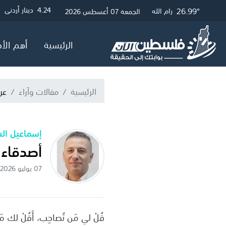
30.19°
27.23°
26.99°
3.01
4.24
4.05
دينار أردني
دولار أمريكي
جنيه إسترلين
غزة
القدس
رام الله
الجمعة 07 أغسطس 2026
الرئيسية
أهم الأخ
الرئيسية
مقالات وآراء
عر
إسماعيل ال
أصدقاء 
07 يوليو 2026 . الساعة 09:25 ص بتوقيت القدس
قُلْ لي مَن تُصاحِب، أَقُلْ لك 