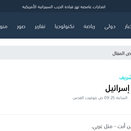
ي
قاسم: مستعدون للقاء الإدارة السورية
نفوذ الاحتلال يشعل انقساما داخل اليمين الأمريكي
انتحارات غامضة تهز قيادة الحرب السيبرانية الأمريكية
بار
دولي
رياضة
تكنولوجيا
تقارير
صور
منو
ض المقال
شريف
إسرائيل
مَن أنت - مثل عربي.