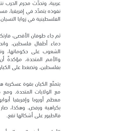
عربية، وتحدّث مجرم الحرب نت
نفوذه يتمدّد في إفريقيا، مس
الفلسطينية في زوايا النسيان.
ثم جاء طوفان الأقصى، فارتكب
دماء أطفال فلسطين، واندل
الشعوب على حكوماتها، وتو
والأمم المتحدة، مؤكدةً أ
بفلسطين، وتضغط على الكيان 
يتمتّع الكيان بقوة عسكرية ها
مع الولايات المتحدة. ومع 
معظم أوروبا وإفريقيا أبواب
بكراهية ورفض. وهكذا، صار
فالطيور على أشكالها تقع.