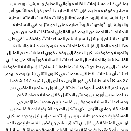
بما في ذلك مستلزمات النظافة وأواني المطبخ والفرش". وبحسب
مصادر حقوقية محلية، فإن اتخاذ الصليب الأحمر قراراً مماثلاً هو أمر
نادر للغاية. [title]قيود صارمة[/title] وقالت منظمات الاغاثة المحلية
والدولية إنها "واجهت قيوداً صارمة على نحو متزايد في الاستجابة
للاحتياجات الناجمة عن الهدم غير القانوني لممتلكات المدنيين، في
انتهاك لالتزام إسرائيل تيسير تسليم المساعدات". واضاف: "في ظل
هذا التوجه المقلق فإننا، كمنظمات محلية ودولية، دينية وانسانية
وتنموية وحقوقية، نكرر الدعوة إلى وقف فوري لعمليات هدم المنازل
الفلسطينية واتاحة ايصال المساعدات الانسانية فوراً وبالكامل وبلا اي
عقبات إلى من يحتاجها". وكانت منظمة "بتسيلم" الإسرائيلية الحقوقية
اعلنت أن سلطات الاحتلال، هدمت في كانون الثاني (يناير) وحده بهدم
27 مسكناً فلسطينياً في غور الأردن، ما أدى إلى تشريد 147 شخصا،
من بينهم 63 قاصراً. ووقعت حادثة في ايلول (سبتمبر) الماضي بين
ديبلوماسيين أوروبيين وجيش الاحتلال خلال عملية مصادرة خيم
ومساعدات انسانية موجهة إلى فلسطينيين هدمت منازلهم في
المنطقة. ووادي الأردن الذي يشكل الحدود الشرقية لدولة فلسطين
المستقبلية هو محور خلاف رئيس، إذ تتمسك إسرائيل بوجود عسكري
لها في المنطقة في ظل أي اتفاق سلام ويرفض الفلسطينيون ذلك،
ويرون أن قوة دولية موقتة يمكنها القيام بالمهمة مع مراقبة إسرائيلية.