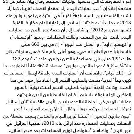
إجراء المفاوضات التي تدعمها الولايات المتحدة. وقال بيان صادر عن 25
منظمة إغاثة إن "عدد عمليات الهدم زاد بمقدار النصف تقريباً، كما زاد
تشريد الفلسطينيين بنسبة 75% تقريباً في الفترة من تموز (يوليو) عام
2013 عندما بدأت محادثات السلام، إلى نهاية العام مقارنة بالفترة
نفسها من عام 2012". وأشارت إلى أن حصة غور الأردن من عمليات
الهدم بلغت اكثر من النصف. وقالت المنظمات -ومنها "أوكسفام"،
و"كريستيان ايد"، و"العمل ضد الجوع"- إن من بين 663 مبنى
فلسطينياً هدم العام الماضي، وهو أعلى رقم منذ خمس سنوات، كان
هناك 122 مبنى بني بمساعدة مانحين دوليين. ونددت "بهدم 122
منشأة سكنية قدمها مانحون دوليون" ومصادرة "65 عتاداً للطوارئ، بما
في ذلك خيام". واضافت أن "عمليات الهدم واعاقة ايصال المساعدات
كبيرة جداً" لدرجة دفعت بالصليب الأحمر إلى اتخاذ قرار مهم في هذا
الصدد. وكانت اللجنة الدولية للصليب الأحمر أعلنت نهاية الأسبوع
الماضي انها ستوقف تسليم الخيام للفلسطينيين الذين شردتهم
عمليات الهدم في المنطقة الحدودية بين الأردن والضفة "لأن إسرائيل
تعرقل المساعدات وتصادرها". وقال الناطق باسم الصليب الأحمر
"جون مارتين لارسين": "علقنا توزيع الخيام والملاجئ بسبب سلسلة من
العقبات وعمليات المصادرة منذ اوائل عام 2013، نفذتها إسرائيل في
غور الأردن". واضاف: "سنواصل توزيع المساعدات بعد هدم المنازل،