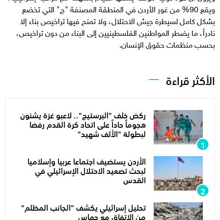
ويقع 90% من غور الأردن في المنطقة المصنفة "ج" التي تخضع
بشكل كامل لسيطرة جيش الاحتلال، ولا تمنح فيها تراخيص بناء إلا
نادراً، ما يضطر المواطنين الفلسطينيين إلى البناء من دون تراخيص،
بحسب منظمات حقوق الإنسان.
الأكثر قراءة
ركض خلف "البرستيج".. لاعبو غزة يشنون
هجوماً حاداً على اتحاد كرة القدم رفضا
لبطولة "الألف شهيد"
الأردن يستضيف اجتماعا عربيا وإسلاميا
لبحث تصعيد الاحتلال الإسرائيلي في
القدس
تحليل إسرائيلي يكشف "الجانب المظلم"
من الاتفاق مع حماس